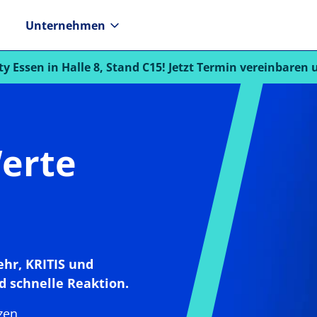
Unternehmen
ty Essen in Halle 8, Stand C15! Jetzt Termin vereinbaren
Werte
hr, KRITIS und
nd schnelle Reaktion.
zen